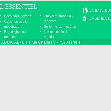
L'ESSENTIEL
LA BASE DO
Découvrez Admical
Emploi et stages du
L'AGENDA D
mécénat
Qu'est-ce que le
mécénat ?
Se former au mécénat
Etre éligible au
Les actualités du
mécénat
mécénat
ADMICAL - 8 bis rue Charles V - 75004 Paris