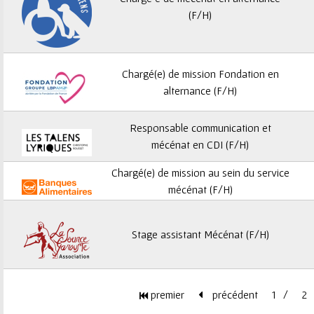
ê
(F/H)
t
e
Chargé(e) de mission Fondation en
s
alternance (F/H)
i
Responsable communication et
mécénat en CDI (F/H)
c
Chargé(e) de mission au sein du service
i
mécénat (F/H)
Stage assistant Mécénat (F/H)
premier
précédent
1
2