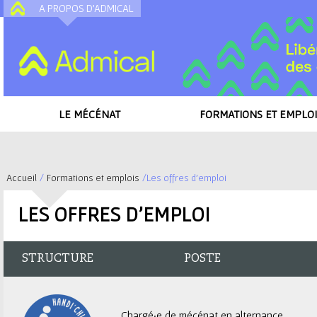
A PROPOS D'ADMICAL
A
LE MÉCÉNAT
FORMATIONS ET EMPLOI
Accueil
/
Formations et emplois
/
Les offres d'emploi
V
LES OFFRES D'EMPLOI
o
u
STRUCTURE
POSTE
s
Chargé·e de mécénat en alternance