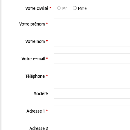
t
Votre civilité
*
Mr
Mme
e
Votre prénom
*
s
Votre nom
*
i
c
Votre e-mail
*
i
Téléphone
*
Société
Adresse 1
*
Adresse 2