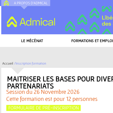
A PROPOS D'ADMICAL
A
LE MÉCÉNAT
FORMATIONS ET EMPLOI
Accueil
/
Inscription formation
V
o
MAITRISER LES BASES POUR DIVE
PARTENARIATS
u
Session du 26 Novembre 2026
s
Cette formation est pour 12 personnes
ê
FORMULAIRE DE PRÉ-INSCRIPTION