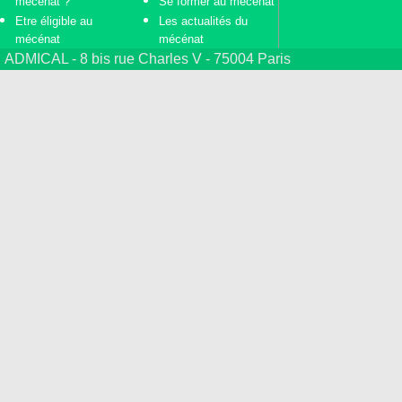
mécénat ?
Se former au mécénat
Etre éligible au
Les actualités du
mécénat
mécénat
ADMICAL - 8 bis rue Charles V - 75004 Paris